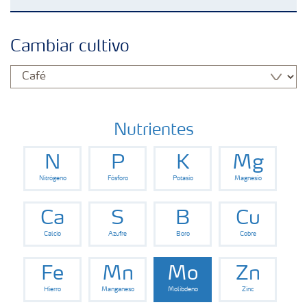
Fertilizantes
Cambiar cultivo
Portafolio de Agricultura Digital
Almacenaje y manejo de fertilizantes
Nutrientes
N
P
K
Mg
Cultivos
Nitrógeno
Fósforo
Potasio
Magnesio
Red de Distribuidores Ecuador
Ca
S
B
Cu
Calcio
Azufre
Boro
Cobre
Deficiencias
Fe
Mn
Mo
Zn
Hierro
Manganeso
Molibdeno
Zinc