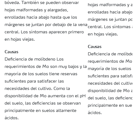
bóveda. También se pueden observar
hojas malformadas y ala
hojas malformadas y alargadas,
enrolladas hacia abajo h
enrolladas hacia abajo hasta que los
márgenes se juntan por 
márgenes se juntan por debajo de la vena
central. Los síntomas a
central. Los síntomas aparecen primero
en hojas viejas.
en hojas viejas.
Causas
Causas
Deficiencia de molíbden
Deficiencia de molíbdeno Los
requerimientos de Mo so
requerimientos de Mo son muy bajos y la
mayoría de los suelos ti
mayoría de los suelos tiene reservas
suficientes para satisfac
suficientes para satisfacer las
necesidades del cultivo.
necesidades del cultivo. Como la
disponibilidad de Mo au
disponibilidad de Mo aumenta con el pH
del suelo, las deficienci
del suelo, las deficiencias se observan
principalmente en suelo
principalmente en suelos altamente
ácidos.
ácidos.