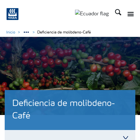
Buscar
Toggle
Toggle country langu
Inicio
Deficiencia de molibdeno-Café
Deficiencia de molibdeno-
Café
Toggl