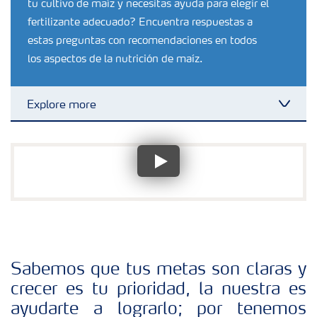
tu cultivo de maíz y necesitas ayuda para elegir el
fertilizante adecuado? Encuentra respuestas a
estas preguntas con recomendaciones en todos
los aspectos de la nutrición de maíz.
Explore more
Toggl
Fertilizantes
Portafolio de Agricultura Digital
Almacenaje y manejo de fertilizantes
Sabemos que tus metas son claras y
Cultivos
crecer es tu prioridad, la nuestra es
ayudarte a lograrlo; por tenemos