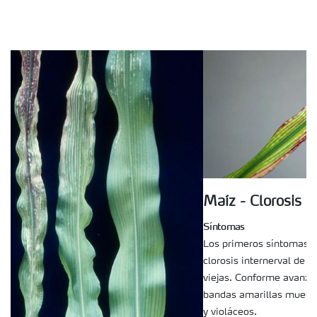
Maíz - Clorosis
Síntomas
Los primeros síntomas c
clorosis internerval de l
viejas. Conforme avanza 
bandas amarillas muestr
y violáceos.