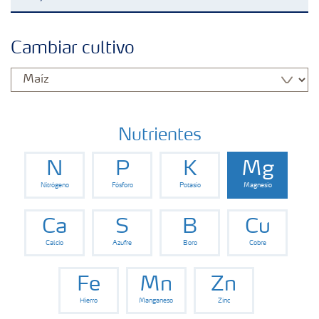
Fertilizantes
Cambiar cultivo
Portafolio de Agricultura Digital
Almacenaje y manejo de fertilizantes
Nutrientes
N
P
K
Mg
Cultivos
Nitrógeno
Fósforo
Potasio
Magnesio
Red de Distribuidores Ecuador
Ca
S
B
Cu
Calcio
Azufre
Boro
Cobre
Deficiencias
Fe
Mn
Zn
Hierro
Manganeso
Zinc