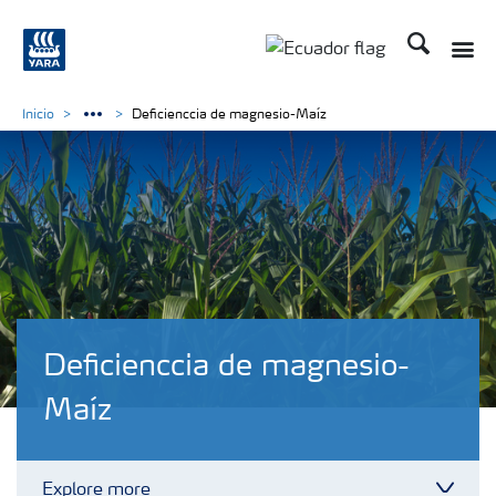
Buscar
Toggle
Toggle country langu
Inicio
Deficienccia de magnesio-Maíz
Deficienccia de magnesio-
Maíz
Explore more
Toggl