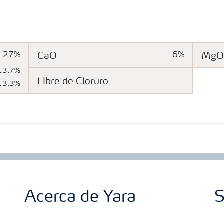
27%
CaO
6%
MgO
13.7%
Libre de Cloruro
13.3%
Acerca de Yara
S