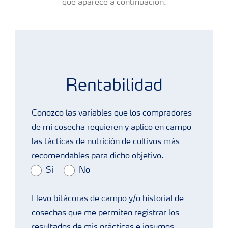
que aparece a continuación.
-
Trigo
Rentabilidad
Conozco las variables que los compradores
de mi cosecha requieren y aplico en campo
las tácticas de nutrición de cultivos más
recomendables para dicho objetivo.
Sí
No
Llevo bitácoras de campo y/o historial de
cosechas que me permiten registrar los
resultados de mis prácticas e insumos