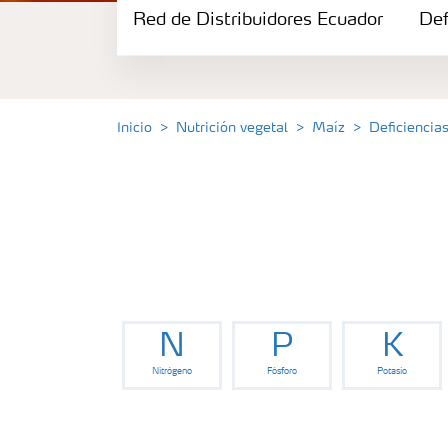
Red de Distribuidores Ecuador
Portafolio de Agricultura Digital
Def
Almacenaje y manejo de fertilizantes
Inicio
Nutrición vegetal
Maíz
Deficiencia
Cultivos
Red de Distribuidores Ecuador
Deficiencias
N
P
K
Nitrógeno
Fósforo
Potasio