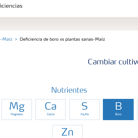
iciencias
s-Maíz
Deficiencia de boro vs plantas sanas-Maíz
Cambiar cultiv
Nutrientes
Mg
Ca
S
B
Magnesio
Calcio
Azufre
Boro
Zn