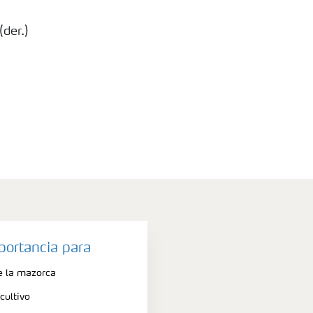
(der.)
portancia para
e la mazorca
cultivo