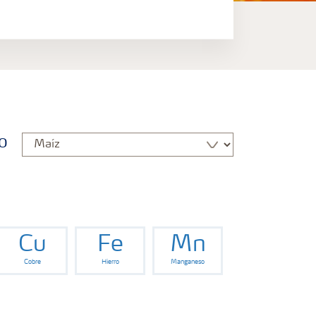
o
Cu
Fe
Mn
Cobre
Hierro
Manganeso