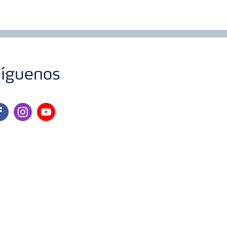
íguenos
cebook
instagram
youtube