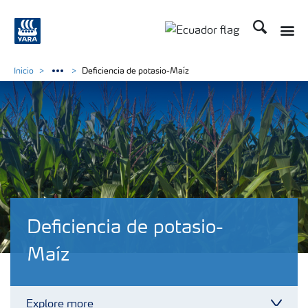
Buscar
Toggle
Toggle country langu
Inicio
Deficiencia de potasio-Maíz
Deficiencia de potasio-
Maíz
Explore more
Toggl