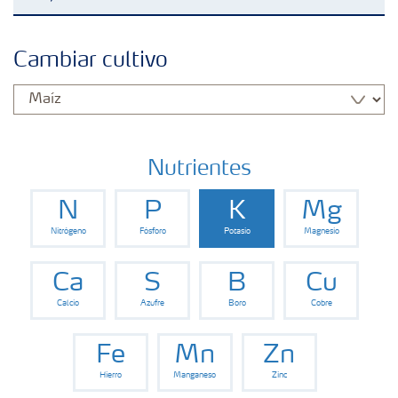
Fertilizantes
Cambiar cultivo
Portafolio de Agricultura Digital
Almacenaje y manejo de fertilizantes
Nutrientes
N
P
K
Mg
Cultivos
Nitrógeno
Fósforo
Potasio
Magnesio
Red de Distribuidores Ecuador
Ca
S
B
Cu
Calcio
Azufre
Boro
Cobre
Deficiencias
Fe
Mn
Zn
Hierro
Manganeso
Zinc