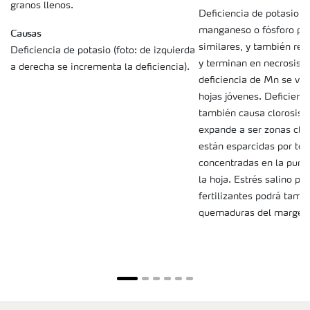
granos llenos.
Deficiencia de potasio D
manganeso o fósforo pr
Causas
similares, y también resu
Deficiencia de potasio (foto: de izquierda
y terminan en necrosis.
a derecha se incrementa la deficiencia).
deficiencia de Mn se ve 
hojas jóvenes. Deficien
también causa clorosis i
expande a ser zonas clor
están esparcidas por tod
concentradas en la punt
la hoja. Estrés salino po
fertilizantes podrá tamb
quemaduras del margen