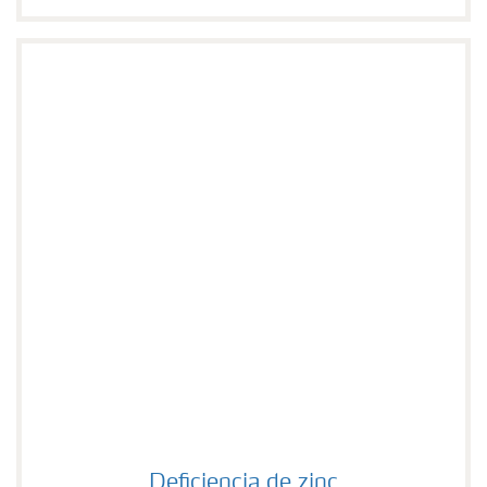
Deficiencia de zinc
Deficiencia de zinc