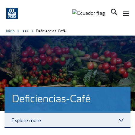
Buscar
Toggle
Toggle country langu
Inicio
Deficiencias-Café
Deficiencias-Café
Explore more
Toggl