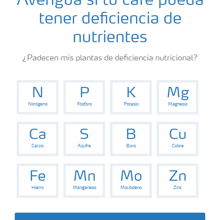
Averigua si tu café pueda
tener deficiencia de
nutrientes
¿Padecen mis plantas de deficiencia nutricional?
N
P
K
Mg
Nitrógeno
Fósforo
Potasio
Magnesio
Ca
S
B
Cu
Calcio
Azufre
Boro
Cobre
Fe
Mn
Mo
Zn
Hierro
Manganeso
Molibdeno
Zinc