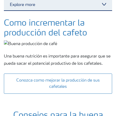
Explore more
Toggl
Fertilizantes
Como incrementar la
producción del cafeto
Portafolio de Agricultura Digital
Almacenaje y manejo de fertilizantes
Una buena nutrición es importante para asegurar que se
pueda sacar el potencial productivo de los cafetales.
Cultivos
Conozca como mejorar la producción de sus
Red de Distribuidores Ecuador
cafetales
Deficiencias
Consejos para la buena