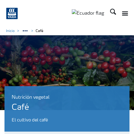
Buscar
Toggle
Toggle country langu
Inicio
Café
Nutrición vegetal
Café
El cultivo del café