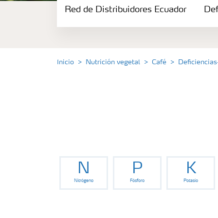
Red de Distribuidores Ecuador
Portafolio de Agricultura Digital
Def
Almacenaje y manejo de fertilizantes
Inicio
Nutrición vegetal
Café
Deficiencias
Cultivos
Red de Distribuidores Ecuador
Deficiencias
N
P
K
Nitrógeno
Fósforo
Potasio