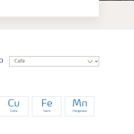
o
Cu
Fe
Mn
Cobre
Hierro
Manganeso