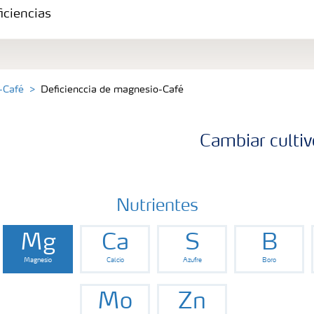
iciencias
-Café
Deficienccia de magnesio-Café
Cambiar cultiv
Nutrientes
Mg
Ca
S
B
Magnesio
Calcio
Azufre
Boro
Mo
Zn