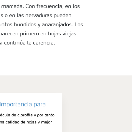
 marcada. Con frecuencia, en los
s o en las nervaduras pueden
untos hundidos y anaranjados. Los
parecen primero en hojas viejas
i continúa la carencia.
 de magnesio El amarillamiento
a veces los síntomas de deficiencia
la deficiencia se magnesio se ve
viejas.
importancia para
écula de clorofila y por tanto
ma calidad de hojas y mejor