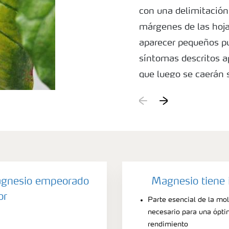
con una delimitación
márgenes de las hoja
aparecer pequeños p
síntomas descritos a
que luego se caerán s
Causas
Deficiencias severas
intercostal asemeja 
de Mn, B y Zn, pero 
primero en las hojas 
agnesio empeorado
Magnesio tiene 
or
Parte esencial de la mol
necesario para una ópti
rendimiento