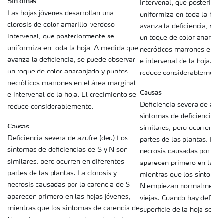
Síntomas
intervenal, que posterio
Las hojas jóvenes desarrollan una
uniformiza en toda la h
clorosis de color amarillo-verdoso
avanza la deficiencia, s
intervenal, que posteriormente se
un toque de color anaran
uniformiza en toda la hoja. A medida que
necróticos marrones en 
avanza la deficiencia, se puede observar
e intervenal de la hoja. 
un toque de color anaranjado y puntos
reduce considerablemen
necróticos marrones en el área marginal
Causas
e intervenal de la hoja. El crecimiento se
Deficiencia severa de az
reduce considerablemente.
síntomas de deficiencias
Causas
similares, pero ocurren 
Deficiencia severa de azufre (der.) Los
partes de las plantas. La
síntomas de deficiencias de S y N son
necrosis causadas por la
similares, pero ocurren en diferentes
aparecen primero en las 
partes de las plantas. La clorosis y
mientras que los síntom
necrosis causadas por la carencia de S
N empiezan normalmente
aparecen primero en las hojas jóvenes,
viejas. Cuando hay defici
mientras que los síntomas de carencia de
superficie de la hoja se 