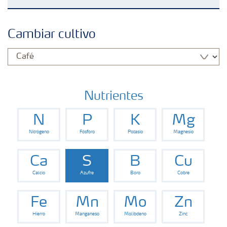
Fertilizantes
Cambiar cultivo
Portafolio de Agricultura Digital
Almacenaje y manejo de fertilizantes
Nutrientes
N
P
K
Mg
Cultivos
Nitrógeno
Fósforo
Potasio
Magnesio
Red de Distribuidores Ecuador
Ca
S
B
Cu
Calcio
Azufre
Boro
Cobre
Deficiencias
Fe
Mn
Mo
Zn
Hierro
Manganeso
Molibdeno
Zinc