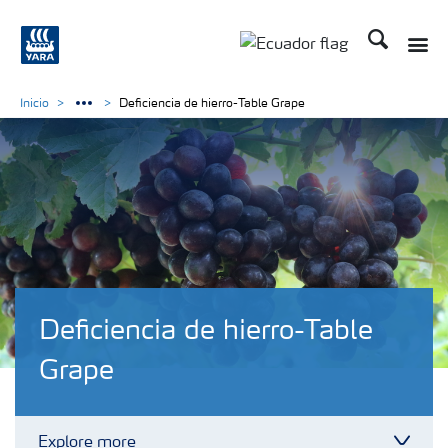
Buscar
Toggle
Toggle country langu
Inicio
Deficiencia de hierro-Table Grape
Deficiencia de hierro-Table
Grape
Explore more
Toggl