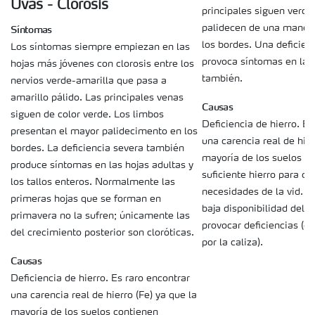
Uvas - Clorosis
principales siguen verde
palidecen de una maner
Síntomas
los bordes. Una deficien
Los síntomas siempre empiezan en las
provoca síntomas en las 
hojas más jóvenes con clorosis entre los
también.
nervios verde-amarilla que pasa a
amarillo pálido. Las principales venas
Causas
siguen de color verde. Los limbos
Deficiencia de hierro. Es
presentan el mayor palidecimento en los
una carencia real de hier
bordes. La deficiencia severa también
mayoría de los suelos c
produce síntomas en las hojas adultas y
suficiente hierro para cub
los tallos enteros. Normalmente las
necesidades de la vid. S
primeras hojas que se forman en
baja disponibilidad del h
primavera no la sufren; únicamente las
provocar deficiencias (cl
del crecimiento posterior son cloróticas.
por la caliza).
Causas
Deficiencia de hierro. Es raro encontrar
una carencia real de hierro (Fe) ya que la
mayoría de los suelos contienen