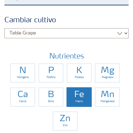
Fertilizantes
Cambiar cultivo
Portafolio de Agricultura Digital
Almacenaje y manejo de fertilizantes
Nutrientes
N
P
K
Mg
Cultivos
Nitrógeno
Fósforo
Potasio
Magnesio
Red de Distribuidores Ecuador
Ca
B
Fe
Mn
Calcio
Boro
Hierro
Manganeso
Deficiencias
Zn
Zinc