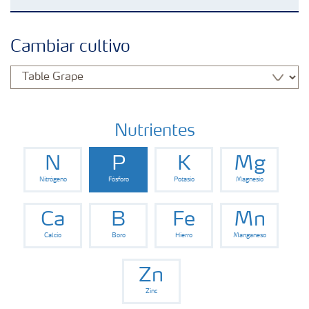
Fertilizantes
Cambiar cultivo
Portafolio de Agricultura Digital
Almacenaje y manejo de fertilizantes
Nutrientes
N
P
K
Mg
Cultivos
Nitrógeno
Fósforo
Potasio
Magnesio
Red de Distribuidores Ecuador
Ca
B
Fe
Mn
Calcio
Boro
Hierro
Manganeso
Deficiencias
Zn
Zinc