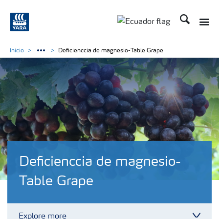
Buscar
Toggle
Toggle country langu
Inicio
Deficienccia de magnesio-Table Grape
Deficienccia de magnesio-
Table Grape
Explore more
Toggl