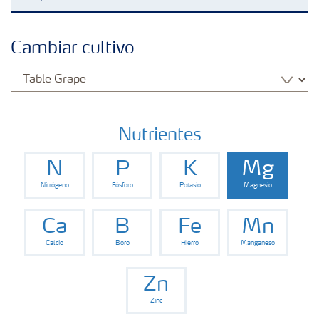
Fertilizantes
Cambiar cultivo
Portafolio de Agricultura Digital
Almacenaje y manejo de fertilizantes
Nutrientes
N
P
K
Mg
Cultivos
Nitrógeno
Fósforo
Potasio
Magnesio
Red de Distribuidores Ecuador
Ca
B
Fe
Mn
Calcio
Boro
Hierro
Manganeso
Deficiencias
Zn
Zinc