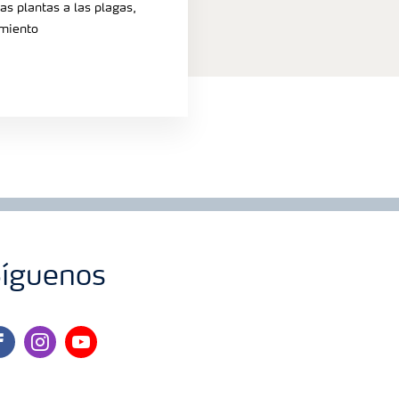
las plantas a las plagas,
amiento
íguenos
cebook
instagram
youtube