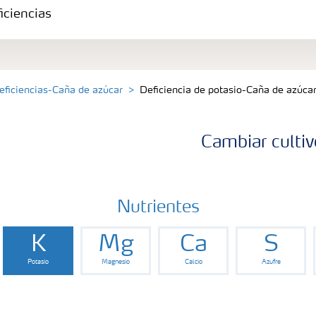
iciencias
eficiencias-Caña de azúcar
Deficiencia de potasio-Caña de azúca
Cambiar cultiv
Nutrientes
K
Mg
Ca
S
Potasio
Magnesio
Calcio
Azufre