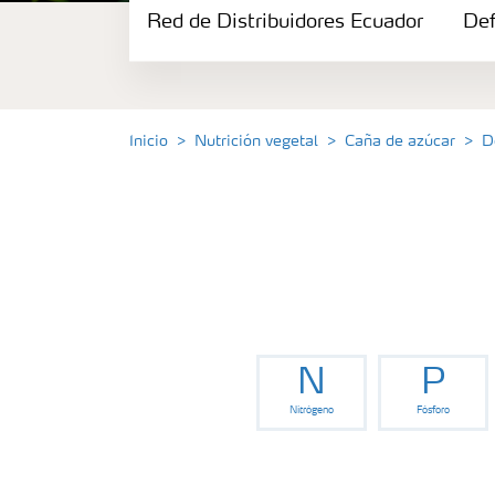
Red de Distribuidores Ecuador
Portafolio de Agricultura Digital
Def
Almacenaje y manejo de fertilizantes
Inicio
Nutrición vegetal
Caña de azúcar
D
Cultivos
Red de Distribuidores Ecuador
Deficiencias
N
P
Nitrógeno
Fósforo