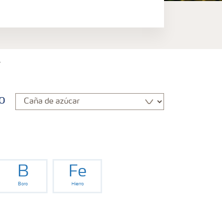
r
o
B
Fe
Boro
Hierro