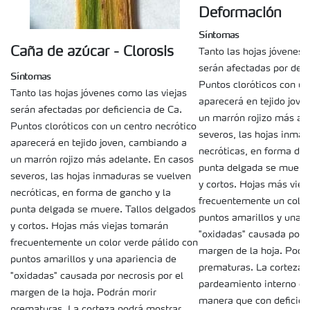
Deformación
Síntomas
Caña de azúcar - Clorosis
Tanto las hojas jóvenes 
serán afectadas por defi
Síntomas
Puntos cloróticos con un
Tanto las hojas jóvenes como las viejas
aparecerá en tejido jov
serán afectadas por deficiencia de Ca.
un marrón rojizo más ad
Puntos cloróticos con un centro necrótico
severos, las hojas inmad
aparecerá en tejido joven, cambiando a
necróticas, en forma de 
un marrón rojizo más adelante. En casos
punta delgada se muere.
severos, las hojas inmaduras se vuelven
y cortos. Hojas más viej
necróticas, en forma de gancho y la
frecuentemente un color
punta delgada se muere. Tallos delgados
puntos amarillos y una a
y cortos. Hojas más viejas tomarán
"oxidadas" causada por n
frecuentemente un color verde pálido con
margen de la hoja. Podr
puntos amarillos y una apariencia de
prematuras. La corteza 
"oxidadas" causada por necrosis por el
pardeamiento interno e
margen de la hoja. Podrán morir
manera que con deficien
prematuras. La corteza podrá mostrar