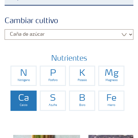
Fertilizantes
Cambiar cultivo
Portafolio de Agricultura Digital
Almacenaje y manejo de fertilizantes
Nutrientes
N
P
K
Mg
Cultivos
Nitrógeno
Fósforo
Potasio
Magnesio
Red de Distribuidores Ecuador
Ca
S
B
Fe
Calcio
Azufre
Boro
Hierro
Deficiencias