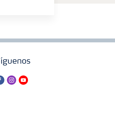
íguenos
cebook
instagram
youtube