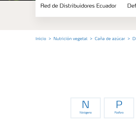
Red de Distribuidores Ecuador
Portafolio de Agricultura Digital
Def
Almacenaje y manejo de fertilizantes
Inicio
Nutrición vegetal
Caña de azúcar
D
Cultivos
Red de Distribuidores Ecuador
Deficiencias
N
P
Nitrógeno
Fósforo