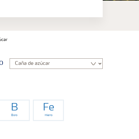
úcar
o
B
Fe
Boro
Hierro