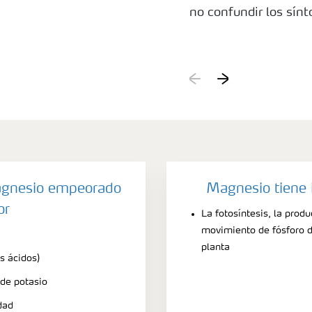
no confundir los sínt
agnesio empeorado
Magnesio tiene 
or
La fotosíntesis, la produ
movimiento de fósforo de
planta
s ácidos)
 de potasio
dad