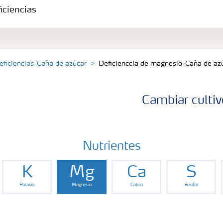
iciencias
eficiencias-Caña de azúcar
Deficienccia de magnesio-Caña de az
Cambiar cultiv
Nutrientes
K
Mg
Ca
S
Potasio
Magnesio
Calcio
Azufre