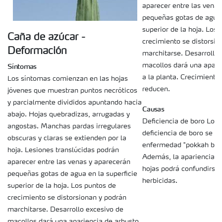
aparecer entre las venas
pequeñas gotas de agua 
superior de la hoja. Los
Caña de azúcar -
crecimiento se distorsio
Deformación
marchitarse. Desarrollo 
Síntomas
macollos dará una apari
a la planta. Crecimiento
Los síntomas comienzan en las hojas
reducen.
jóvenes que muestran puntos necróticos
y parcialmente divididos apuntando hacia
Causas
abajo. Hojas quebradizas, arrugadas y
Deficiencia de boro Los
angostas. Manchas pardas irregulares
deficiencia de boro se 
obscuras y claras se extienden por la
enfermedad "pokkah boen
hoja. Lesiones translúcidas podrán
Además, la apariencia d
aparecer entre las venas y aparecerán
hojas podrá confundirse
pequeñas gotas de agua en la superficie
herbicidas.
superior de la hoja. Los puntos de
crecimiento se distorsionan y podrán
marchitarse. Desarrollo excesivo de
macollos dará una apariencia de arbusto