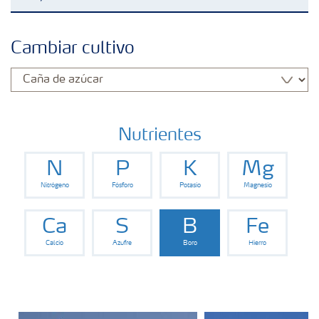
Fertilizantes
Cambiar cultivo
Portafolio de Agricultura Digital
Almacenaje y manejo de fertilizantes
Nutrientes
N
P
K
Mg
Cultivos
Nitrógeno
Fósforo
Potasio
Magnesio
Red de Distribuidores Ecuador
Ca
S
B
Fe
Calcio
Azufre
Boro
Hierro
Deficiencias