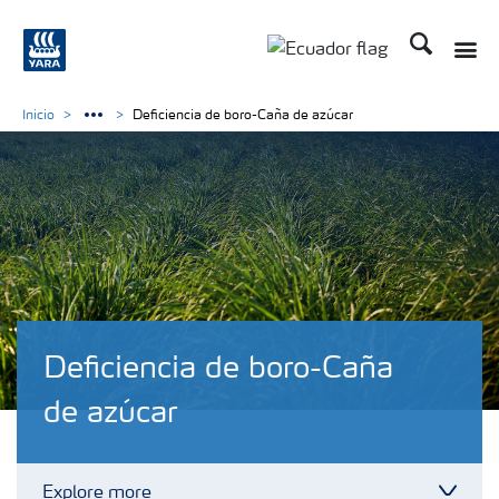
Buscar
Toggle
Toggle country langu
Inicio
Deficiencia de boro-Caña de azúcar
Deficiencia de boro-Caña
de azúcar
Explore more
Toggl