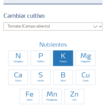
Fertilizantes
Cambiar cultivo
Portafolio de Agricultura Digital
Almacenaje y manejo de fertilizantes
Nutrientes
N
P
K
Mg
Cultivos
Nitrógeno
Fósforo
Potasio
Magnesio
Red de Distribuidores Ecuador
Ca
S
B
Cu
Calcio
Azufre
Boro
Cobre
Deficiencias
Fe
Mn
Zn
Hierro
Manganeso
Zinc