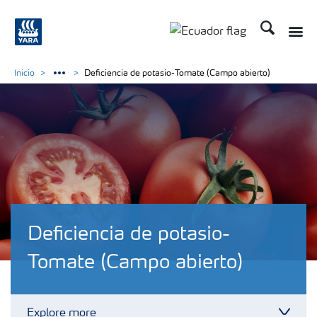
Buscar
Toggle
Toggle country langu
Inicio
Deficiencia de potasio-Tomate (Campo abierto)
Deficiencia de potasio-
Tomate (Campo abierto)
Explore more
Toggl