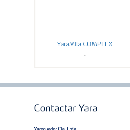
YaraMila COMPLEX
YaraMila COMPLEX
-
Contactar Yara
Yarecuador Cia. Ltda.