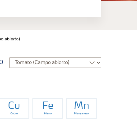
o abierto)
o
Cu
Fe
Mn
Cobre
Hierro
Manganeso