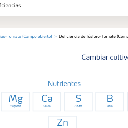
iciencias
cias-Tomate (Campo abierto)
Deficiencia de fósforo-Tomate (Camp
Cambiar cultiv
Nutrientes
Mg
Ca
S
B
Magnesio
Calcio
Azufre
Boro
Zn