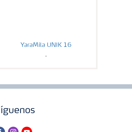
YaraMila UNIK 16
YaraMila UNIK 16
-
íguenos
cebook
instagram
youtube