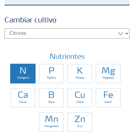
Fertilizantes
Cambiar cultivo
Portafolio de Agricultura Digital
Almacenaje y manejo de fertilizantes
Nutrientes
N
P
K
Mg
Cultivos
Nitrógeno
Fósforo
Potasio
Magnesio
Red de Distribuidores Ecuador
Ca
B
Cu
Fe
Calcio
Boro
Cobre
Hierro
Deficiencias
Mn
Zn
Manganeso
Zinc