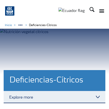
Buscar
Toggle
Toggle country langu
Inicio
Deficiencias-Cítricos
Deficiencias-Cítricos
Explore more
Toggl