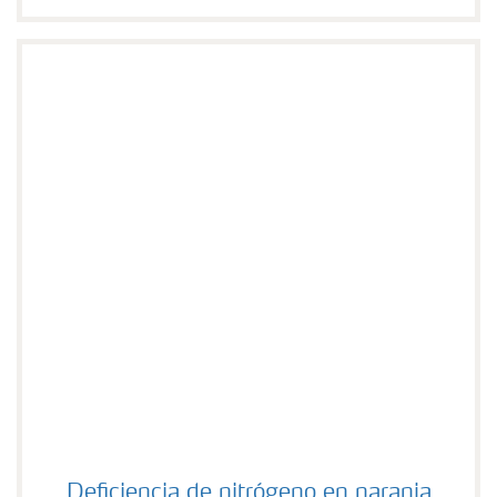
Deficiencia de nitrógeno en naranja
Deficiencia de nitrógeno en naranja