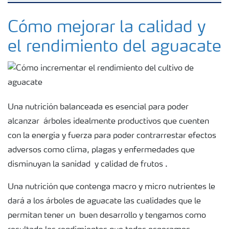
Fertilizantes
Cómo mejorar la calidad y
el rendimiento del aguacate
Portafolio de Agricultura Digital
Almacenaje y manejo de fertilizantes
Una nutrición balanceada es esencial para poder
Cultivos
alcanzar
árboles idealmente productivos que cuenten
con la energía y fuerza para poder contrarrestar efectos
adversos como clima, plagas y enfermedades que
Red de Distribuidores Ecuador
disminuyan la sanidad
y calidad de frutos .
Deficiencias
Una nutrición que contenga macro y micro nutrientes le
dará a los árboles de aguacate las cualidades que le
permitan tener un
buen desarrollo y tengamos como