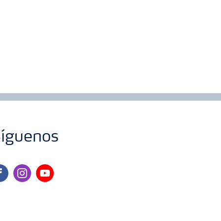
íguenos
cebook
instagram
youtube