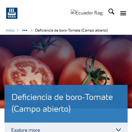
Buscar
Toggle
Toggle country langu
Inicio
Deficiencia de boro-Tomate (Campo abierto)
Deficiencia de boro-Tomate
(Campo abierto)
Explore more
Toggl