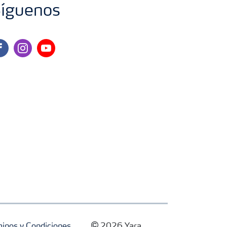
íguenos
cebook
instagram
youtube
inos y Condiciones
2026 Yara