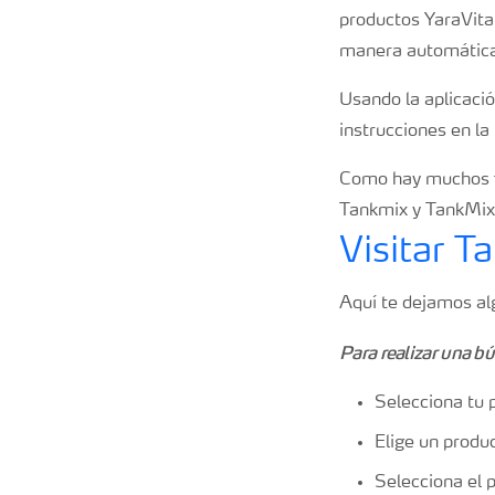
productos YaraVita,
manera automátic
Usando la aplicación
instrucciones en la
Como hay muchos fa
Tankmix y TankMixI
Visitar 
Aquí te dejamos alg
Para realizar una b
Selecciona tu p
Elige un produ
Selecciona el 