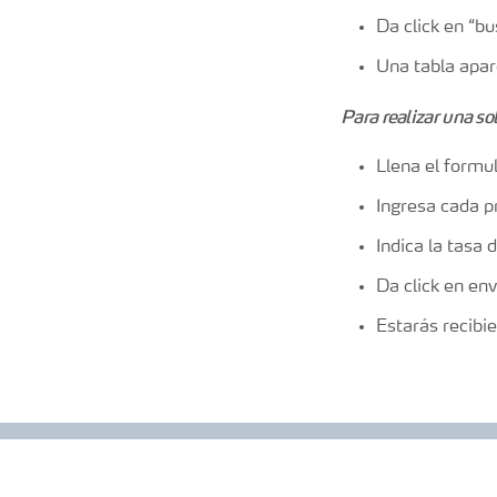
Da click en “b
Una tabla apar
Para realizar una sol
Llena el formu
Ingresa cada p
Indica la tasa 
Da click en env
Estarás recibi