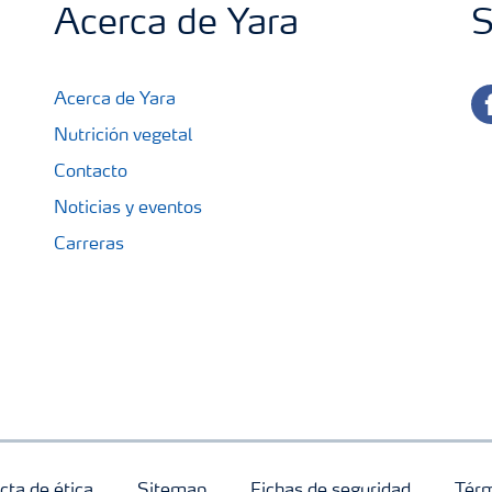
Acerca de Yara
S
fa
Acerca de Yara
Nutrición vegetal
Contacto
Noticias y eventos
Carreras
cta de ética
Sitemap
Fichas de seguridad
Térm