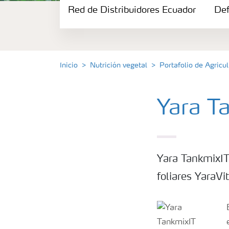
Red de Distribuidores Ecuador
Portafolio de Agricultura Digital
Def
Almacenaje y manejo de fertilizantes
Inicio
Nutrición vegetal
Portafolio de Agricul
Cultivos
Yara T
Red de Distribuidores Ecuador
Deficiencias
Yara TankmixIT
foliares YaraVi