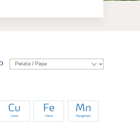
o
Cu
Fe
Mn
Cobre
Hierro
Manganeso