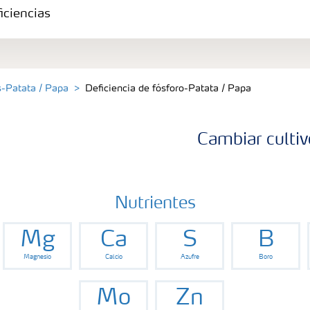
iciencias
s-Patata / Papa
Deficiencia de fósforo-Patata / Papa
Cambiar cultiv
Nutrientes
Mg
Ca
S
B
Magnesio
Calcio
Azufre
Boro
Mo
Zn