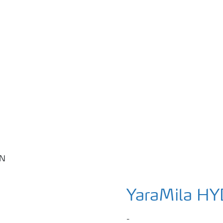
YaraMila H
-