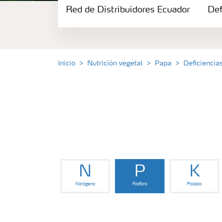
Red de Distribuidores Ecuador
Portafolio de Agricultura Digital
Def
Almacenaje y manejo de fertilizantes
Inicio
Nutrición vegetal
Papa
Deficiencia
Cultivos
Red de Distribuidores Ecuador
Deficiencias
N
P
K
Nitrógeno
Fósforo
Potasio