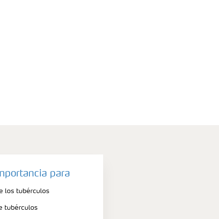
importancia para
e los tubérculos
e tubérculos