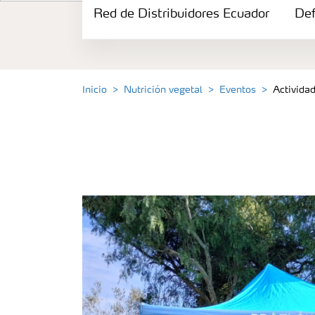
Red de Distribuidores Ecuador
Portafolio de Agricultura Digital
Def
Almacenaje y manejo de fertilizantes
Inicio
Nutrición vegetal
Eventos
Activida
Cultivos
Red de Distribuidores Ecuador
Deficiencias