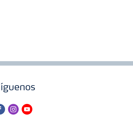
íguenos
cebook
instagram
youtube