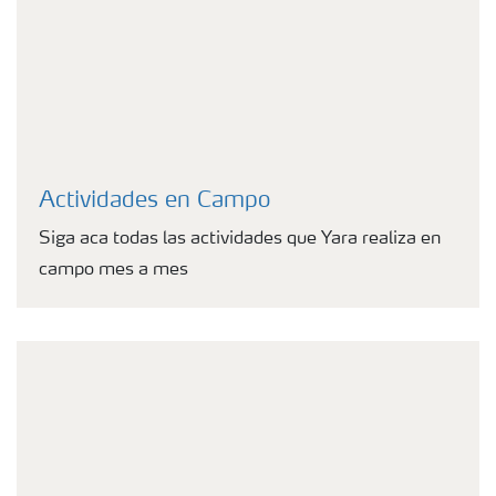
de
Agricultura
Digital
Almacenaje
y manejo
de
fertilizantes
Cultivos
Actividades en Campo
Red de
Distribuidores
Siga aca todas las actividades que Yara realiza en
Ecuador
campo mes a mes
Deficiencias