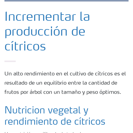
Fertilizantes
Incrementar la
producción de
Portafolio de Agricultura Digital
cítricos
Almacenaje y manejo de fertilizantes
Cultivos
Un alto rendimiento en el cultivo de cítricos es el
resultado de un equilibrio entre la cantidad de
Red de Distribuidores Ecuador
frutos por árbol con un tamaño y peso óptimos.
Deficiencias
Nutricion vegetal y
rendimiento de cítricos