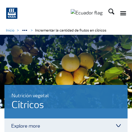
Buscar
Toggle
Toggle country langu
Inicio
Incrementar la cantidad de frutos en cítricos
Nutrición vegetal
Cítricos
Explore more
Toggl