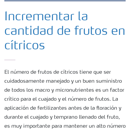
Fertilizantes
Incrementar la
cantidad de frutos en
Portafolio de Agricultura Digital
cítricos
Almacenaje y manejo de fertilizantes
Cultivos
El número de frutos de cítricos tiene que ser
cuidadosamente manejado y un buen suministro
Red de Distribuidores Ecuador
de todos los macro y micronutrientes es un factor
crítico para el cuajado y el número de frutos. La
Deficiencias
aplicación de fertilizantes antes de la floración y
durante el cuajado y temprano llenado del fruto,
es muy importante para mantener un alto número