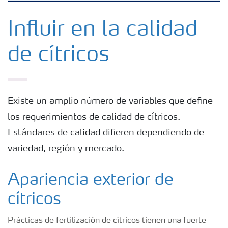
Fertilizantes
Influir en la calidad
de cítricos
Portafolio de Agricultura Digital
Almacenaje y manejo de fertilizantes
Existe un amplio número de variables que define
los requerimientos de calidad de cítricos.
Cultivos
Estándares de calidad difieren dependiendo de
variedad, región y mercado.
Red de Distribuidores Ecuador
Apariencia exterior de
Deficiencias
cítricos
Prácticas de fertilización de cítricos tienen una fuerte