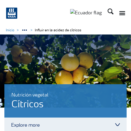
Buscar
Toggle
Toggle country langu
Inicio
Influir en la acidez de cítricos
Nutrición vegetal
Cítricos
Explore more
Toggl