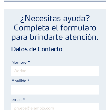
Fertilizantes
¿Necesitas ayuda?
Portafolio de Agricultura Digital
Completa el formularo
para brindarte atención.
Almacenaje y manejo de fertilizantes
Datos de Contacto
Cultivos
Nombre
Red de Distribuidores Ecuador
Apellido
Deficiencias
email