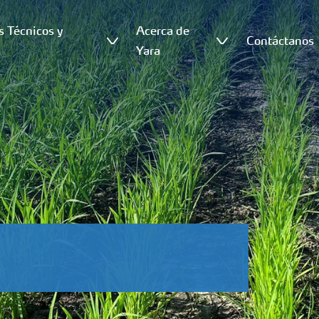
s Técnicos y
Acerca de
Contáctanos
s
Yara