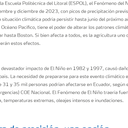
a Escuela Politécnica del Litoral (ESPOL), el Fenómeno del N
embre y diciembre de 2023, con picos de precipitación previs
situación climática podría persistir hasta junio del próximo 
l Océano Pacífico, tiene el poder de alterar los patrones climá
hasta Boston. Si bien afecta a todos, es la agricultura uno d
erán estos efectos.
El devastador impacto de El Niño en 1982 y 1997, causó da
l país. La necesidad de prepararse para este evento climático 
e 31 y 35 mil personas podrían afectarse en Ecuador, según 
gencias) COE Nacional. El Fenómeno de El Niño traería fuert
a, temperaturas extremas, oleajes intensos e inundaciones.