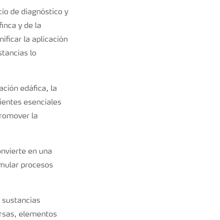
o de diagnóstico y
inca y de la
ificar la aplicación
stancias lo
ación edáfica, la
rientes esenciales
promover la
onvierte en una
imular procesos
 sustancias
ersas, elementos