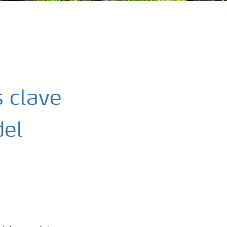
s clave
del