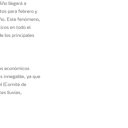
iño llegará a
tos para febrero y
año. Este fenómeno,
ticos en todo el
e los principales
ños económicos
es innegable, ya que
el (Comité de
es lluvias,