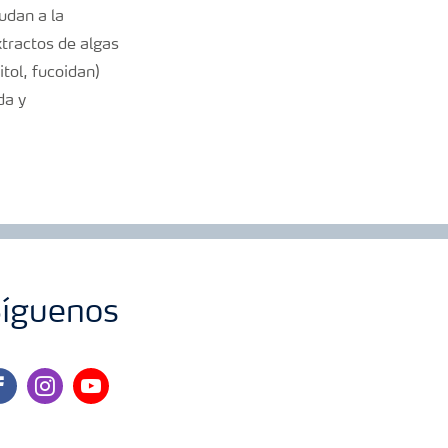
udan a la
xtractos de algas
tol, fucoidan)
da y
íguenos
cebook
instagram
youtube