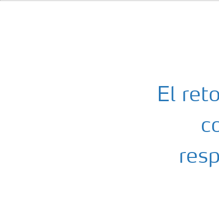
El ret
c
resp