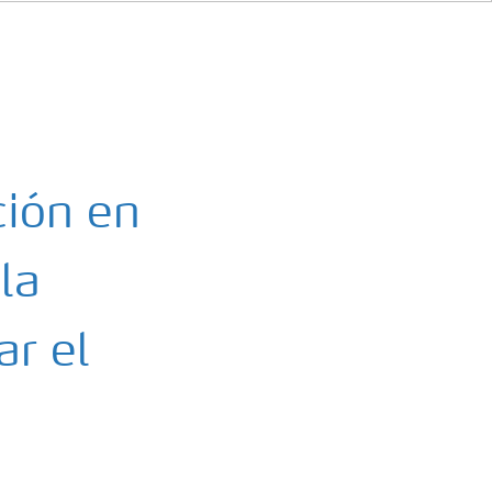
ción en
la
ar el