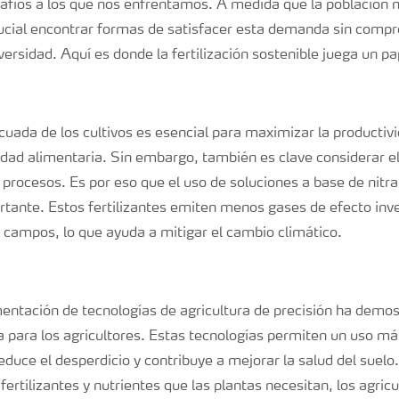
afíos a los que nos enfrentamos. A medida que la población 
cial encontrar formas de satisfacer esta demanda sin comp
versidad. Aquí es donde la fertilización sostenible juega un p
ecuada de los cultivos es esencial para maximizar la productivi
ridad alimentaria. Sin embargo, también es clave considerar e
procesos. Es por eso que el uso de soluciones a base de nitra
tante. Estos fertilizantes emiten menos gases de efecto inv
s campos, lo que ayuda a mitigar el cambio climático.
ntación de tecnologías de agricultura de precisión ha demos
 para los agricultores. Estas tecnologías permiten un uso más
educe el desperdicio y contribuye a mejorar la salud del suelo. 
fertilizantes y nutrientes que las plantas necesitan, los agric