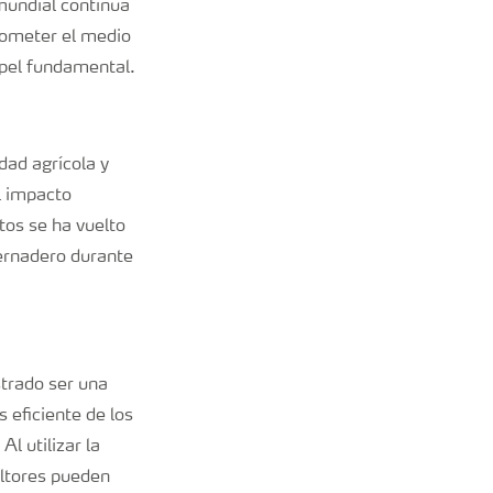
mundial continúa
rometer el medio
apel fundamental.
dad agrícola y
l impacto
tos se ha vuelto
ernadero durante
trado ser una
 eficiente de los
Al utilizar la
ultores pueden