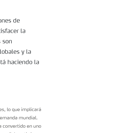
ones de
sfacer la
 son
obales y la
stá haciendo la
s, lo que implicará
 demanda mundial.
a convertido en uno