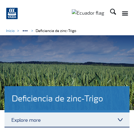
Buscar
Toggle
Toggle country langu
Inicio
Deficiencia de zinc-Trigo
Deficiencia de zinc-Trigo
Explore more
Toggl