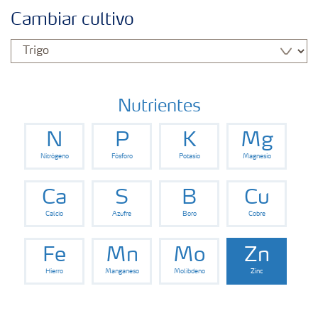
Fertilizantes
Cambiar cultivo
Portafolio de Agricultura Digital
Almacenaje y manejo de fertilizantes
Nutrientes
N
P
K
Mg
Cultivos
Nitrógeno
Fósforo
Potasio
Magnesio
Red de Distribuidores Ecuador
Ca
S
B
Cu
Calcio
Azufre
Boro
Cobre
Deficiencias
Fe
Mn
Mo
Zn
Hierro
Manganeso
Molibdeno
Zinc