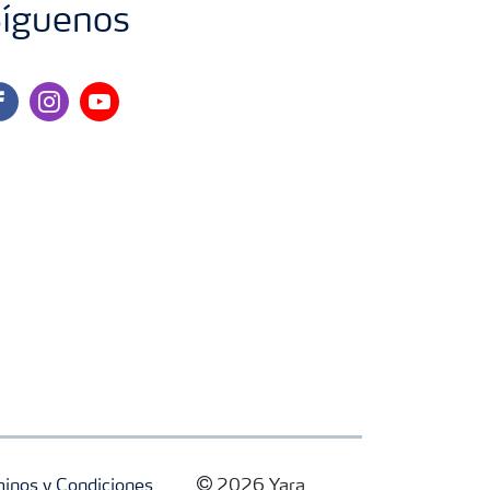
íguenos
cebook
instagram
youtube
inos y Condiciones
2026 Yara