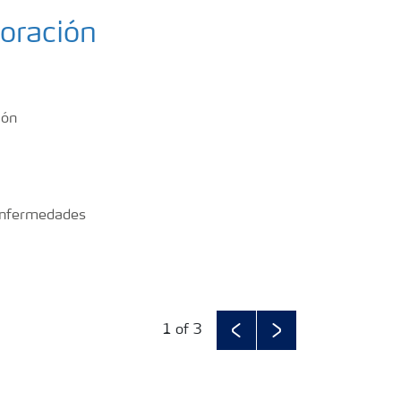
loración
ión
 enfermedades
1
of 3
Previous
Next