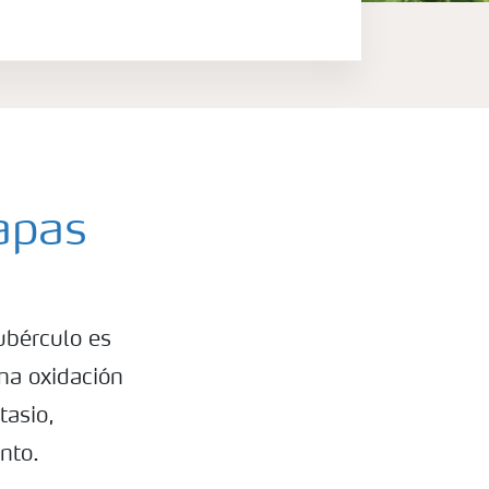
apas
ubérculo es
na oxidación
tasio,
nto.