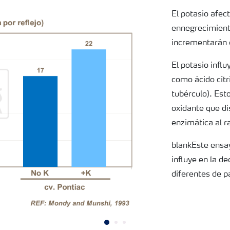
El potasio afec
ennegrecimiento
incrementarán 
El potasio infl
como ácido cítr
tubérculo). Est
oxidante que di
enzimática al r
blankEste ensa
influye en la d
diferentes de p