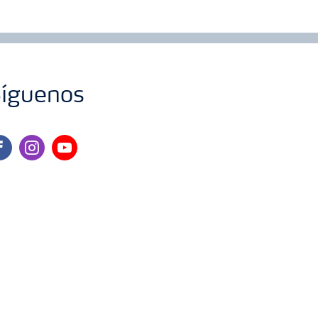
íguenos
cebook
instagram
youtube