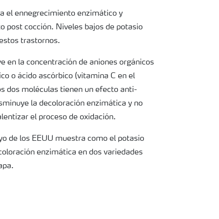
ta el ennegrecimiento enzimático y
 post cocción. Niveles bajos de potasio
estos trastornos.
uye en la concentración de aniones orgánicos
ico o ácido ascórbico (vitamina C en el
os dos moléculas tienen un efecto anti-
sminuye la decoloración enzimática y no
alentizar el proceso de oxidación.
yo de los EEUU muestra como el potasio
ecoloración enzimática en dos variedades
apa.