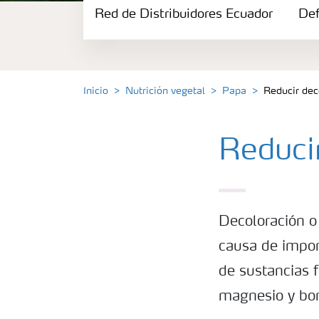
Red de Distribuidores Ecuador
Portafolio de Agricultura Digital
Def
Almacenaje y manejo de fertilizantes
Inicio
Nutrición vegetal
Papa
Reducir dec
Cultivos
Reduci
Red de Distribuidores Ecuador
Deficiencias
Decoloración o
causa de impor
de sustancias f
magnesio y bor