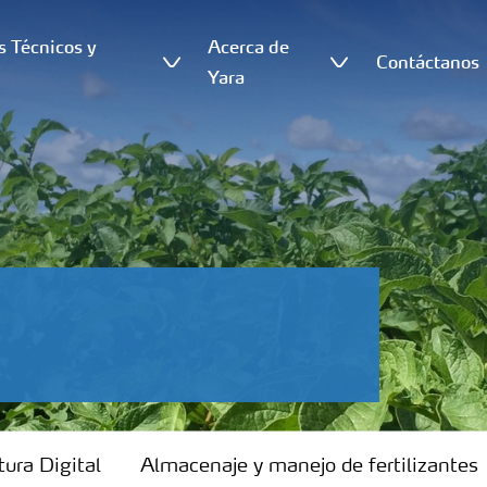
s Técnicos y
Acerca de
Contáctanos
s
Yara
tura Digital
Almacenaje y manejo de fertilizantes