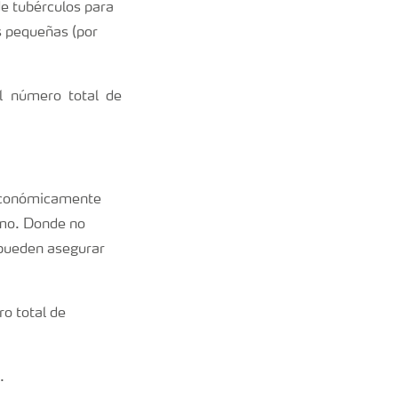
e tubérculos para
s pequeñas (por
l número total de
a económicamente
smo. Donde no
s pueden asegurar
ro total de
.