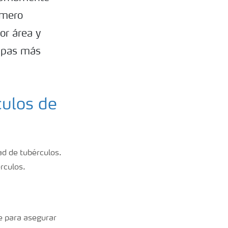
úmero
or área y
papas más
culos de
ad de tubérculos.
érculos.
te para asegurar