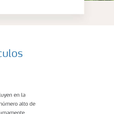
culos
luyen en la
 número alto de
 sumamente