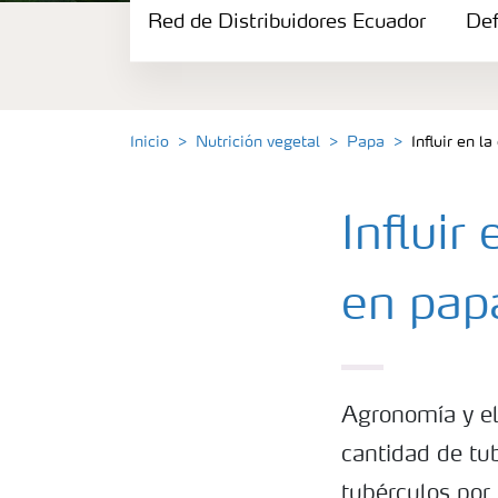
Red de Distribuidores Ecuador
Portafolio de Agricultura Digital
Def
Almacenaje y manejo de fertilizantes
Inicio
Nutrición vegetal
Papa
Influir en l
Cultivos
Influir
Red de Distribuidores Ecuador
en pap
Deficiencias
Agronomía y el
cantidad de tu
tubérculos por