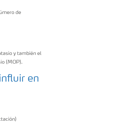
 número de
tasio y también el
asio (MOP).
nfluir en
ctación)