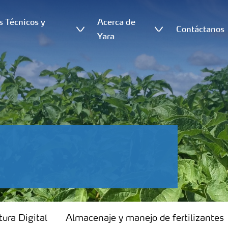
s Técnicos y
Acerca de
Contáctanos
s
Yara
tura Digital
Almacenaje y manejo de fertilizantes