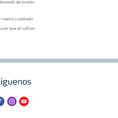
 deseado de brotes
or metro cuadrado
rar que el cultivo
íguenos
cebook
instagram
youtube