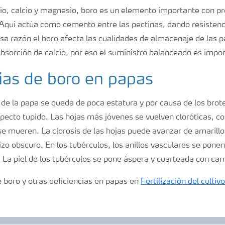
io, calcio y magnesio, boro es un elemento importante con pr
 Aquí actúa como cemento entre las pectinas, dando resistenc
 esa razón el boro afecta las cualidades de almacenaje de las 
bsorción de calcio, por eso el suministro balanceado es impo
ias de boro en papas
ta de la papa se queda de poca estatura y por causa de los brote
specto tupido. Las hojas más jóvenes se vuelven cloróticas, 
se mueren. La clorosis de las hojas puede avanzar de amarill
izo obscuro. En los tubérculos, los anillos vasculares se pon
o. La piel de los tubérculos se pone áspera y cuarteada con car
boro y otras deficiencias en papas en
Fertilización del cultiv