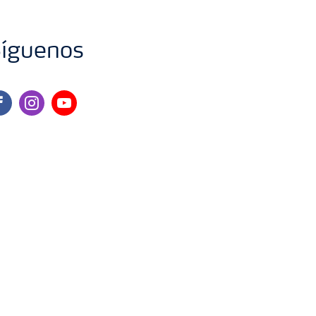
íguenos
cebook
instagram
youtube