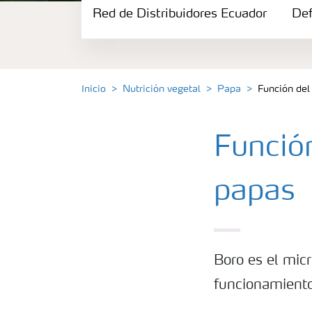
Red de Distribuidores Ecuador
Portafolio de Agricultura Digital
Def
Almacenaje y manejo de fertilizantes
Inicio
Nutrición vegetal
Papa
Función del
Cultivos
Función
Red de Distribuidores Ecuador
papas
Deficiencias
Boro es el mic
funcionamiento 