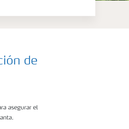
ción de
ra asegurar el
lanta.