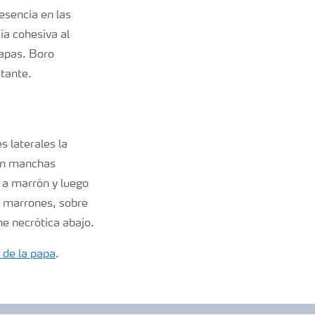
esencia en las
ia cohesiva al
papas. Boro
rtante.
s laterales la
con manchas
o a marrón y luego
en marrones, sobre
ne necrótica abajo.
o de la papa
.