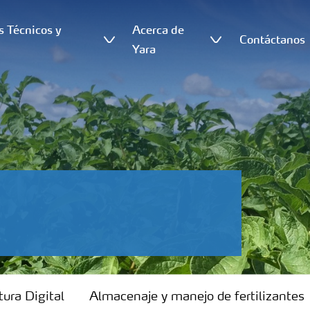
s Técnicos y
Acerca de
Contáctanos
s
Yara
tura Digital
Almacenaje y manejo de fertilizantes