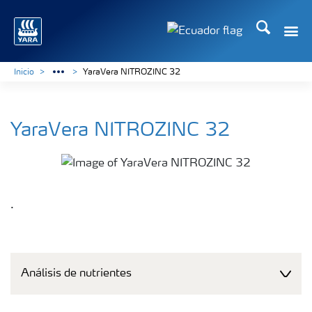
Buscar
Toggle
Toggle country langu
Inicio
YaraVera NITROZINC 32
YaraVera NITROZINC 32
.
Análisis de nutrientes