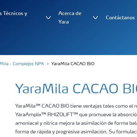
s Técnicos y
Acerca de
Contáctanos
s
Yara
Mila - Complejos NPK
YaraMila CACAO BIO
YaraMila CACAO B
YaraMila™ CACAO BIO tiene ventajas tales como el re
YaraAmplix™ RHIZOLIFT™ que promueve la absorción d
amoniacal y nítrica mejora la asimilación de forma balanceada. En su fabricación, e
forma de rápida y progresiva asimilación. Su formulac