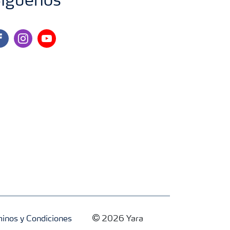
íguenos
cebook
instagram
youtube
inos y Condiciones
2026 Yara