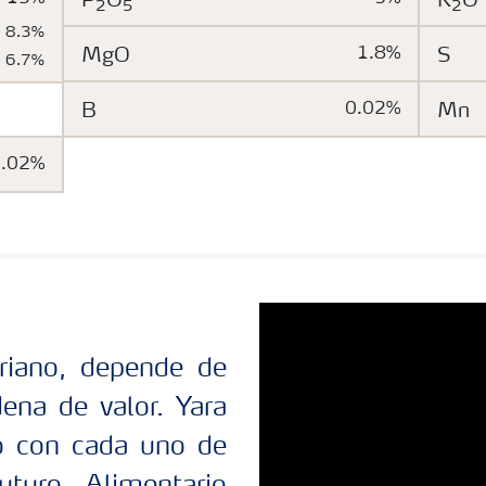
P
O
K
O
2
5
2
8.3%
MgO
1.8%
S
6.7%
B
0.02%
Mn
0.02%
oriano, depende de
ena de valor. Yara
o con cada uno de