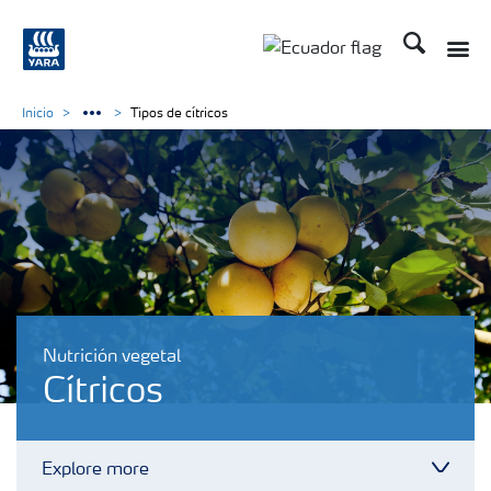
Buscar
Toggle
Toggle country langu
Inicio
Tipos de cítricos
Nutrición vegetal
Cítricos
Explore more
Toggl