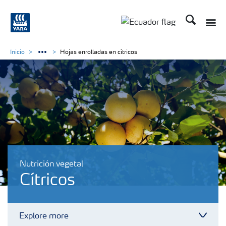
Buscar
Toggle
Toggle country langu
Inicio
Hojas enrolladas en cítricos
Nutrición vegetal
Cítricos
Explore more
Toggl