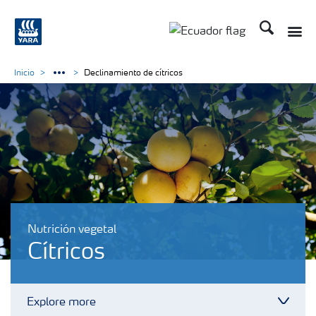
Buscar
Toggle
Toggle country langu
Inicio
Declinamiento de cítricos
Nutrición vegetal
Cítricos
Explore more
Toggl