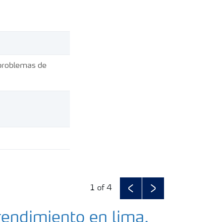
 problemas de
1
of 4
Previous
Next
rendimiento en lima.