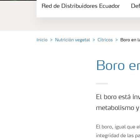
Red de Distribuidores Ecuador
Portafolio de Agricultura Digital
Def
Almacenaje y manejo de fertilizantes
Inicio
Nutrición vegetal
Cítricos
Boro en l
Cultivos
Boro en
Red de Distribuidores Ecuador
Deficiencias
El boro está in
metabolismo y 
El boro, igual que 
integridad de las p