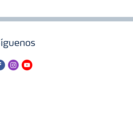
íguenos
cebook
instagram
youtube