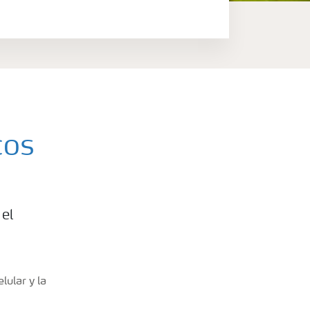
cos
 el
lular y la