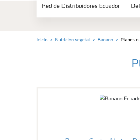
Red de Distribuidores Ecuador
Portafolio de Agricultura Digital
Def
Almacenaje y manejo de fertilizantes
Inicio
Nutrición vegetal
Banano
Planes nu
Cultivos
P
Red de Distribuidores Ecuador
Deficiencias