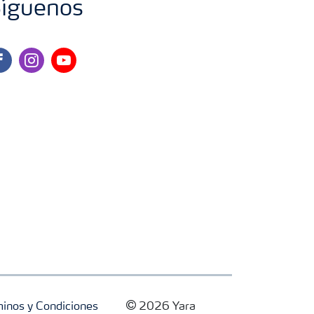
íguenos
cebook
instagram
youtube
inos y Condiciones
2026 Yara