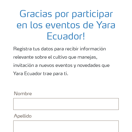
Fertilizantes
Gracias por participar
Portafolio de Agricultura Digital
en los eventos de Yara
Ecuador!
Almacenaje y manejo de fertilizantes
Registra tus datos para recibir información
relevante sobre el cultivo que manejas,
Cultivos
invitación a nuevos eventos y novedades que
Yara Ecuador trae para ti.
Red de Distribuidores Ecuador
Nombre
Deficiencias
Apellido