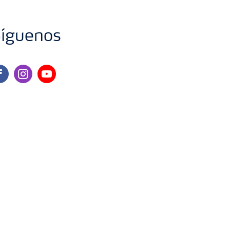
íguenos
cebook
instagram
youtube