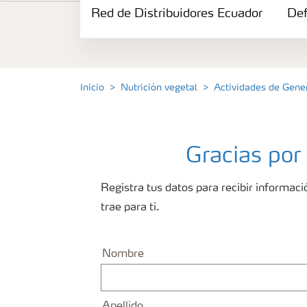
Red de Distribuidores Ecuador
Portafolio de Agricultura Digital
Def
Almacenaje y manejo de fertilizantes
Inicio
Nutrición vegetal
Actividades de Gen
Cultivos
Red de Distribuidores Ecuador
Gracias por
Registra tus datos para recibir informac
Deficiencias
trae para ti.
Nombre
Apellido